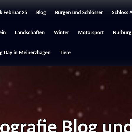
k Februar 25
Blog
Burgen und Schlösser
Schloss 
ein
Landschaften
Winter
Motorsport
Nürburgr
g Day in Meinerzhagen
Tiere
tografie Blog und