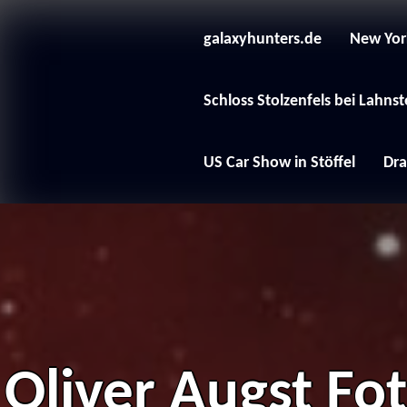
Skip
to
content
galaxyhunters.de
New Yor
Schloss Stolzenfels bei Lahnst
US Car Show in Stöffel
Dra
Oliver Augst Fo